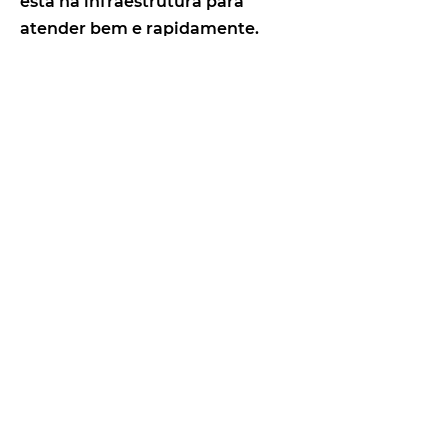
está na infraestrutura para
atender bem e rapidamente.
Mais carros, mais funcionários
preparados. Tem velório até com
brinquedoteca.
Tânia de Oliveira
Associada OSSEL Assistência desde
2010